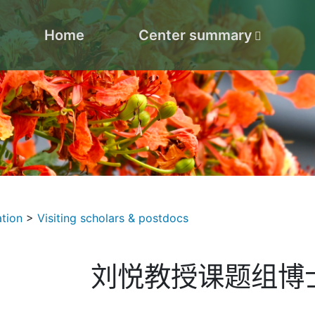
Home
Center summary
ation
>
Visiting scholars & postdocs
刘悦教授课题组博