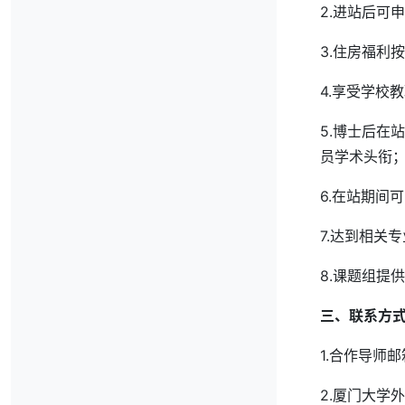
2.进站后可
3.住房福利
4.享受学校
5.博士后在
员学术头衔
6.在站期间
7.达到相关
8.课题组提
三、联系方
1.合作导师邮
2.厦门大学外