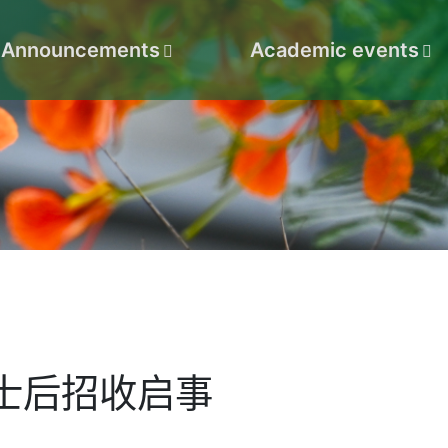
Announcements
Academic events
士后招收启事