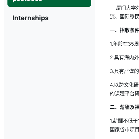
厦门大学外
流、国际移民
Internships
一、招收条
1.年龄在3
2.具有海内
3.具有严谨
4.以跨文
的课题平台
二、薪酬及
1.薪酬不低
国家省市项目